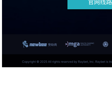
跳
至
内
容